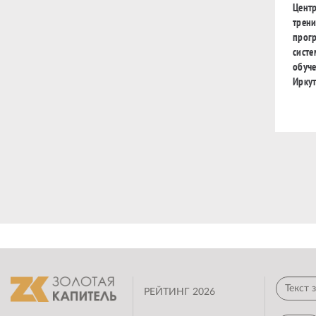
Цент
трен
прог
систе
обуче
Иркут
РЕЙТИНГ 2026