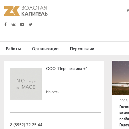
Работы
Организации
Персоналии
ООО "Перспектива +"
Иркутск
2025
Гост
компл
посё
8 (3952) 72 25 44
Голоу