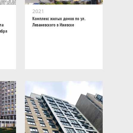
2021
Комплекс жилых домов по ул.
ла
Леваневского в Ижевске
ября