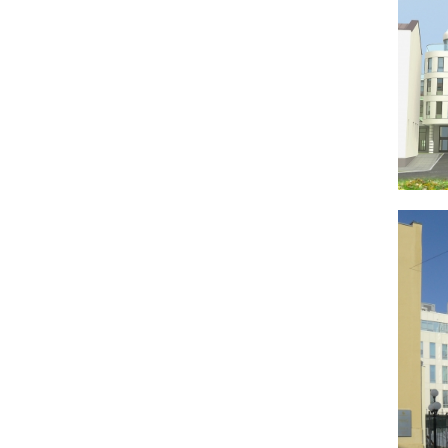
стесненных градостроительных условиях в
окружении памятников архитектуры
регионального значения (Коммунистическая
17,19), требованиями проекта регенерации
квартала и градостроительными регламентами.
Здание центра врачебной практики –
семиэтажное, с одним подземным (частично –
цокольным) этажом. Конфигурация здания
обусловлена заданием на проектирование,
требованиями соблюдения инсоляции помещений
окружающих жилых домов (Урицкого, 4,
Октябрьская, 34), данными ландшафтно –
визуального анализа исторической застройки улиц
Урицкого и Коммунистической, а также
требованиями правил землепользования и
застройки г. Новосибирска и других норм и
регламентов. Здание с востока сблокировано со
зданием по ул. Коммунистическая,19 (через две
противопожарные стены), с запада – со зданием
по ул. Коммунистическая,17 (через
противопожарную стену).
Этажи здания снизу вверх образуют выраженные