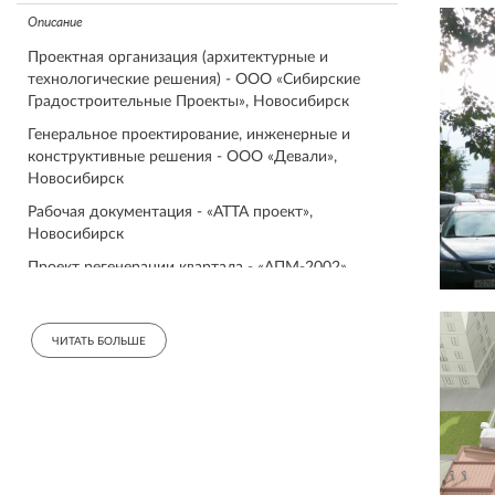
Описание
Проектная организация (архитектурные и
технологические решения) - ООО «Сибирские
Градостроительные Проекты», Новосибирск
Генеральное проектирование, инженерные и
конструктивные решения - ООО «Девали»,
Новосибирск
Рабочая документация - «АТТА проект»,
Новосибирск
Проект регенерации квартала - «АПМ-2002»,
Новосибирск
Проект приспособления памятника архитектуры -
ЧИТАТЬ БОЛЬШЕ
«Сибспецпроектреставрация», Томск
Авторы:
Сысолин Эдуард Юрьевич /Директор ООО
«СибГП»/
Наводкин Николай Витальевич /ГАП ООО
«СибГП»/