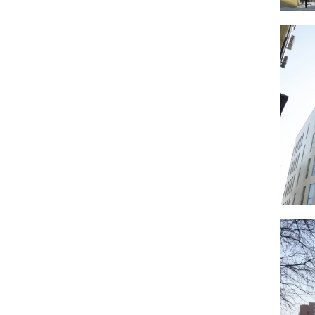
уступы (площадь верхних этажей меньше
нижних), обеспечивая таким образом инсоляцию
расположенных с севера жилых домов, а также
уменьшая визуальное воздействие
многоэтажного объема на воспринимаемую с ул.
Коммунистической картину исторической
застройки.
Г-образная в плане форма здания продиктована
желанием соединить проектируемое здание с
действующим корпусом (Коммунистическая,17), а
также образовать внутренний двор для
обеспечения хозяйственной деятельности всего
комплекса.
Выходящая на линию застройки ул.
Коммунистической часть здания принята 2-
этажной, с частично скатной кровлей.
Конфигурация данной части выполнена вровень
(по высоте и углу наклона кровли) со здание по ул.
Коммунистическая,19, которое является
памятником архитектуры регионального значения,
для поддержания исторического фронта