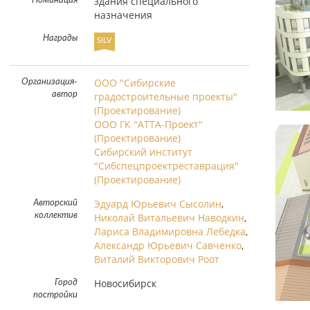
здания специального
Номинация
назначения
Награды
SILV
ООО "Сибирские
Организация-
автор
градостроительные проекты"
(Проектирование)
ООО ГК "АТТА-Проект"
(Проектирование)
Сибирский институт
"Сибспецпроектреставрация"
(Проектирование)
Эдуард Юрьевич Сысолин
,
Авторский
коллектив
Николай Витальевич Наводкин
,
Лариса Владимировна Лебедка
,
Александр Юрьевич Савченко
,
Виталий Викторович Роот
Новосибирск
Город
постройки