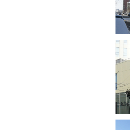
застройки. Кровля выполнена с консольным
выступом 2.5м над главным входом (основной
объем расположен с отступом от границ участка
3м в соответствии с градостроительным планом
участка, а карниз на высоте более 4,5м консольно
вынесен вровень с исторической застройкой).
Также для поддержания исторической линии
застройки запроектировано ограждение перед
фасадом со стороны ул. Коммунистической по
границе участка в виде пилонов с разрядкой для
пропуска посетителей к основному входу (не
реализовано).
Многоэтажная часть задвинута вглубь квартала из
условий ограничения визуального воздействия
здания на историческую застройку по ул.
Коммунистическая. Проектом регенерации
установлена максимальная абсолютная отметка
кровли многоэтажной части корпуса вровень с
коньком 5-этадного здания по ул. Советская,13.
Приближение многоэтажной части к линии
застройки ул. Коммунистической также принято
вровень с торцом здания по ул. Советская,13.