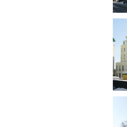
Подземная часть здания центра врачебной
практики состоит из цокольного и подвального
уровней (цокольная часть образована
искусственным понижением рельефа при помощи
подпорной стенки для обеспечения освещения и
проветривания находящихся там помещений).
Сооружение подземной автостоянки
запроектировано для обслуживания как
существующего, так и проектируемых зданий
комплекса и рассчитано на 15 машиномест. Ввиду
стесненных условий вместо въездной рампы
предусмотрен подъемник для автомобилей.
Кровля автостоянки является основанием проезда
и разворотной площадки внутреннего двора
комплекса. Автостоянка является отдельным
сооружением, расположенным на свободной от
застройки площади. Сооружение имеет 1
подземный этаж.
Сооружение томографии представляет собой
подземный диагностический блок, частично
встроенный в здание центра врачебной практики.
Покрытие сооружения является основанием