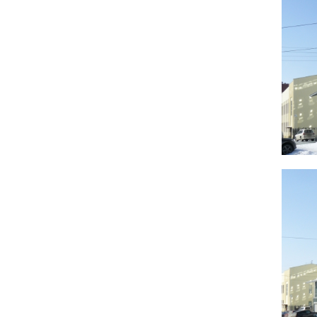
Многоэтажная часть нового корпуса вместе со
зданиями «второй линии» застройки формирует
«фоновую» среду для первой линии застройки ул.
Коммунистической, представленной памятниками
архитектуры регионального значения.
Также для визуального «облегчения»
многоэтажная часть имеет «заострение» в сторону
ул. Коммунистической (фасад кажется более
узким). Верхний этаж выполнен с отступом от
нижележащих для визуального занижения объема
(такой же прием применен на рядом стоящих
зданиях по ул. Октябрьская, 34).
Второй и последующий этажи здания консольно
выходят за пределы первого этажа на высоте
более 4,5 м. от земли, что позволяет не включать
эти части здания в площадь застройки.
На уступах здания расположены участки
эксплуатируемой озелененной кровли (террасы)
для компенсации малой площади озеленения на
уровне земли.