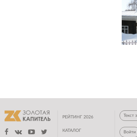
газона и проезда внутреннего двора. Сооружение
имеет 1 подземный этаж.
В основном, принятые объемно –
пространственные решения – вынужденные, для
размещения требуемых по заданию групп
помещений в сложившейся застройке с учетом
влияния на историческую архитектурную среду. К
авторским объемно – пространственным
решениям можно отнести закругленные углы
здания (поддерживается прием, примененный на
углу памятника архитектуры по
Коммунистической, 17), скатную кровлю со
стороны ул. Коммунистической (для
формирования единого фронта застройки с
памятниками деревянной архитектуры) и
композиционное построение фасадных членений
(см. ниже). Важное архитектурное значение имеет
также ограждение, расположенное по линии
РЕЙТИНГ 2026
застройки улицы для поддержания исторического
фронта (основной объем здания отодвинут на 3м
от границ участка в соответствии с правилами
КАТАЛОГ
Войти
землепользования и застройки Новосибирска).