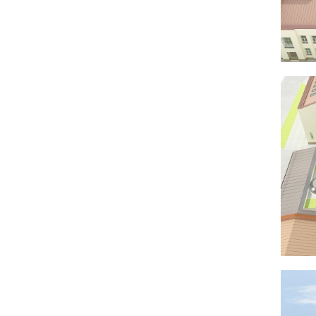
Лебедка Лариса Владимировна /Архитектор ООО
«СибГП»/
Савченко Александр Юрьевич /ГИП ООО
«Девали»/
Роот Виталий Викторович /Главный конструктор
ООО «Девали»/
При участии:
Поповский Игорь Викторович, Поповский
Дмитрий Игоревич («АПМ-2002»)
Дзыбайло Петр Петрович
(«Сибспецпроектреставрация»)
Еловский Александр Аркадьевич («Медицинский
центр Авиценна»)
Объемно - пространственная организация:
Объемно – пространственные решения
продиктованы размещением объекта в