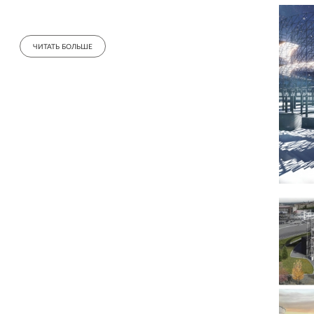
возможно проведение театральных постановок,
концертов, шоу, цирковых представлений,
спортивных состязаний и других, актуальных для
города событий в формате open air.
ЧИТАТЬ БОЛЬШЕ
Архитектура
Неокончательная (open-ended) архитектура с
открытым финалом представляет собой
противоположность архитектуре
самодостаточной, не предусматривающей
последующих дополнений. Пространственный
каркас театра-арены сделан так и для того, чтобы
его наряжали соответственно случаю. Он подобен
новогодней елке, которая будучи красивой сама
по себе, декорируется множеством способов.
Неокончательная архитектура театра дает
возможность как создавать декорации любой
сложности к спектаклям, концертам и пр., так и
проводить отдельные шоу (городские фестивали),
посвященные ее очередному оформлению,
которые могут стать значимыми городскими
праздниками.