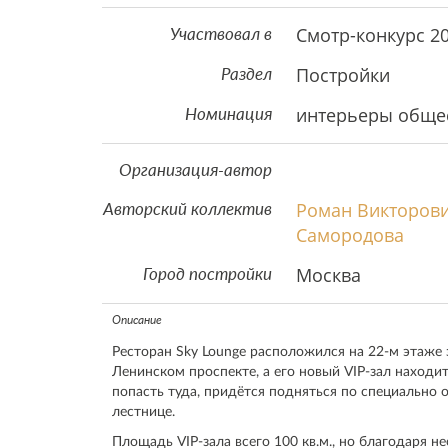
Смотр-конкурс 2
Участвовал в
Постройки
Раздел
интерьеры обще
Номинация
Организация-автор
Роман Викторов
Авторский коллектив
Самородова
Москва
Город постройки
Описание
Ресторан Sky Lounge расположился на 22-м этаже 
Ленинском проспекте, а его новый VIP-зал наход
попасть туда, придётся подняться по специально 
лестнице.
Площадь VIP-зала всего 100 кв.м., но благодаря н