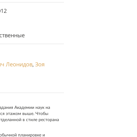
012
ственные
ич Леонидов
,
Зоя
здания Академии наук на
ится этажом выше. Чтобы
отделанной в стиле ресторана
еобычной планировке и