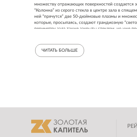
множеству отражающих поверхностей создается э
“Колонна” из серого стекла в центре зала в спяще
ней “прячутся” две 50-дюймовые плазмы и множес
которые, просыпаясь, создают грандиозную “свет
периметру зала также закрыты стеклом, но уже п
внутри атласной тканью и цветной подсветкой, - н
“небесных аксессуаров” - огромная люстра-луна, р
стол-полумесяц из белого кориана, меняющий длин
ЧИТАТЬ БОЛЬШЕ
Основной цвет интерьера - белый, он вводится тол
Особенно эффектно это смотрится вечером. Всё ме
на ладони, и кажется, что паришь в облаках.
РЕЙ