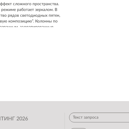
ффект сложного пространства.
м режиме работает зеркалом. В
тво рядов светодиодных пятен,
овую композицию”. Колонны по
розрачным, задрапированные
амек на облака. Также из
езной алюминий и стеклярус, и
у за счет центральных секций.
ько за счет RGB-подсветки.
рцает, за окнами Москва, как
ТИНГ 2026