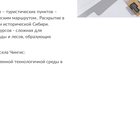
 – туристических пунктов –
еским маршрутом.. Раскрытие в
и исторической Сибири.
урсов - сложная для
оды и лесов, образующих
села Чингис:
менной технологичной среды в
т природы
ра, ощущение контакта с
ечная жизнь, особое значение
ранство человека,
 Сибири.
к поставщик всего
тенков цветных глин,
сей храма.