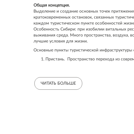
Общая концепция.
Выделение и создание основных точек притяжения
кратоковременных остановок, связанных туристич
каждом туристическом пункте особенностей жизн
Особенность Сибири: при изобилии витальных рес
выживания среда. Много пространства, воздуха, в
лучшие условия для жизни.
Основные пункты туристической инфраструктуры 
Пристань. Пространство перехода из совре
древнюю, плотно связанную и зависимую о
Храм. Пространство воодушевления, просто
Богом
Серебряный Колодец. Зона воды, активная р
ЧИТАТЬ БОЛЬШЕ
потока.
Историко-художественный музей села. Прост
научившегося выживать в сложных условиях
Глиняный карьер. Пространство леса, лес ка
необходимого для жизни сибиряка. До 18 от
использовавшихся в т.ч. для отделки и роспи
Функционал каждого пункта.