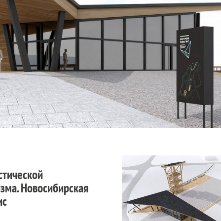
стической
зма. Новосибирская
ис