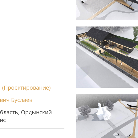
ts (Проектирование)
вич Буслаев
бласть, Ордынский
гис