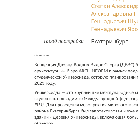
Степан Александ
Александровна Н
Геннадьевич Шу
Геннадьевич Яр
Екатеринбург
Город постройки
Описание
Концепция Дворца Водных Видов Спорта (ДВВС) б
архитектурным бюро ARCHINFORM в рамках подго
студенческой Универсиаде, которую планировали п
2023 году.
Универсиада — это крупнейшие международные с
студентов, проводимые Международной федераци
FISU. Для проведения мероприятия мирового мас
районе Екатеринбурга был запроектирован и уже 
зданий - Деревня Универсиады, включающая боль
объектов:
- дворец водных видов спорта