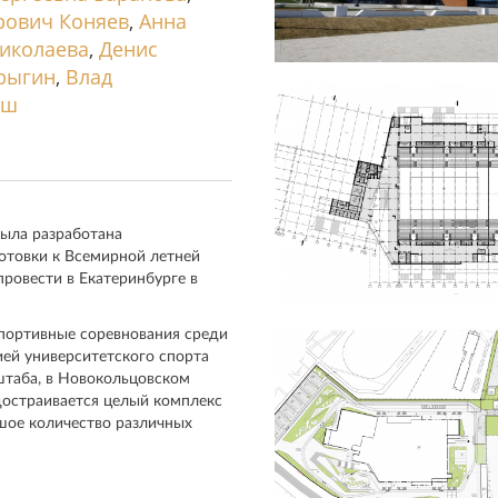
рович Коняев
,
Анна
иколаева
,
Денис
рыгин
,
Влад
ош
ыла разработана
товки к Всемирной летней
ровести в Екатеринбурге в
портивные соревнования среди
ей университетского спорта
штаба, в Новокольцовском
достраивается целый комплекс
шое количество различных