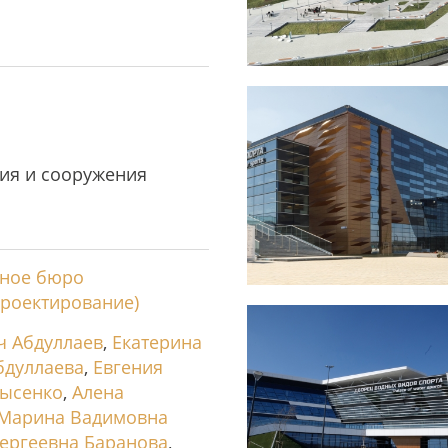
ия и сооружения
рное бюро
роектирование)
ч Абдуллаев
,
Екатерина
бдуллаева
,
Евгения
Лысенко
,
Алена
Марина Вадимовна
ергеевна Баранова
,