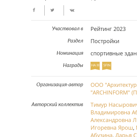
Рейтинг 2023
Участвовал в
Постройки
Раздел
спортивные здан
Номинация
Награды
HA III
SFIN
ООО "Архитекту
Организация-автор
"ARCHINFORM" (П
Тимур Насырови
Авторский коллектив
Владимировна А
Александровна 
Игоревна Ярош
,
Абузина
,
Дарья С