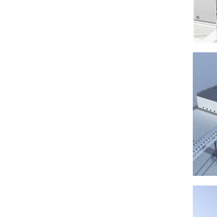
Категория по пожарной и взрывопожарной
опасности - В;
Класс функциональной пожарной опасности -
Ф5.1 и Ф5.2;
Класс конструктивной пожарной опасности - С0;
Общая площадь здания - 3419,7 м2,
Площадь застройки - 3140,9 м2,
Строительный объем - 38985,3 м3.