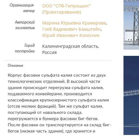
ООО "СПб-Гипрошахт"
Организация-
автор
(Проектирование)
Марина Юрьевна Крамарова
,
Авторский
коллектив
Глеб Вадимович Бамштейн
,
Юрий Иванович Колесник
Калининградская область,
Город
постройки
Россия
Описание
Корпус фасовки сульфата калия состоит из двух
технологических отделений. В высокой части
здания происходит перегрузка сульфата калия,
подаваемого конвейерами, производится
классификация крупнозернистого сульфата калия
(отсев мелких фракций). Там же сульфат калия,
поступающий от навального склада,
перегружается в бункера фасовки биг-бегов.
После фасовки он транспортируется на склад биг-
бегов (низкая часть здания), где хранится и
отгружается в автотранспорт.