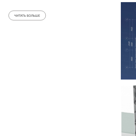
Требования технологического задания явились
определяющими факторами в формировании
ЧИТАТЬ БОЛЬШЕ
объемно-пространственного и архитектурно-
планировочных решений проектируемого здания.
Также, внешний и внутренний вид объекта
строительства продиктован климатическими и
сейсмическими условиями района строительства,
а также, условиями минимальной стоимости и
быстровозводимости при выполнении всех
требований нормативных документов.
В связи с небольшим сроком эксплуатации зданий
и последующим их демонтажем для проведения
рекультивации земельных участков,
композиционные приемы оформления фасадов и
интерьеров объектов капитального строительства
приняты строго утилитарными без
«архитектурных излишеств». Лаконичный объем
фасадов отражает внутреннюю структуру и
назначение здания и рассчитан на восприятие
производственной площадки в целом.