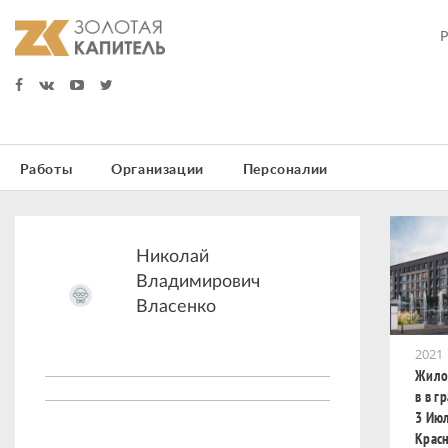
Работы
Организации
Персоналии
Николай
Владимирович
Власенко
2021
Жило
в в г
3 Ию
Крас