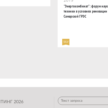
2019
"Энергокомбинат": форум наук
техники в условиях реновации
Самарской ГРЭС
SILV
ТИНГ 2026